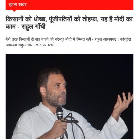
ख़ास खबर
किसानों को धोखा, पूंजीपतियों को तोहफा, यह है मोदी का
काम - राहुल गाँधी
मेरी तरह किसानों से बात करने की नरेन्द्र मोदी में हिम्मत नहीं - राहुल आजमगढ़ : कांग्रेस
उपाध्यक्ष राहुल गांधी 'खाट पर चर्चा' ...