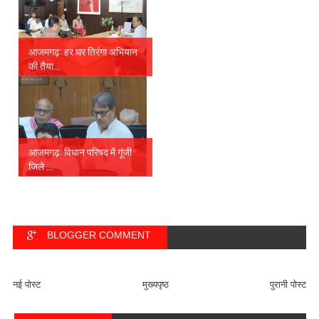
आजमगढ़: हर घर तिरंगा अभियान
की तैया...
आजमगढ़: विधान परिषद में गूंजी
जिले ...
BLOGGER COMMENT
FACEBOOK COMMENT
नई पोस्ट
मुख्यपृष्ठ
पुरानी पोस्ट