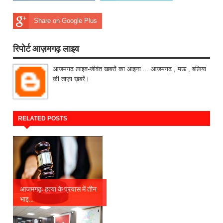
Share on Google Plus
रिपोर्ट आज़मगढ़ लाइव
आजमगढ़ लाइव-जीवंत खबरों का आइना ... आजमगढ़ , मऊ , बलिया
की ताज़ा ख़बरें।
RELATED POSTS
आजमगढ़: हत्या के प्रयास में तीन
भाइ...