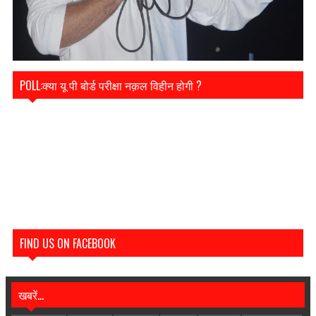
POLL:क्या यू पी बोर्ड परीक्षा नक़ल विहीन होगी ?
FIND US ON FACEBOOK
खबरें...