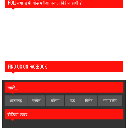
POLL:क्या यू पी बोर्ड परीक्षा नक़ल विहीन होगी ?
FIND US ON FACEBOOK
खबरें...
आजमगढ़
प्रदेश
बलिया
मऊ
विशेेष
सम्पादकीय
वीडियो खबर
.