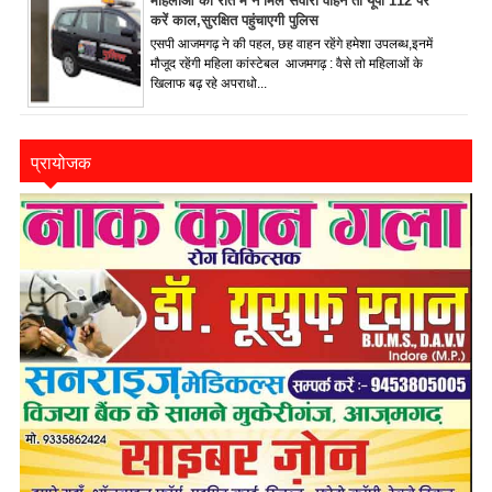
महिलाओं को रात में न मिले सवारी वाहन तो यूपी 112 पर
करें काल,सुरक्षित पहुंचाएगी पुलिस
एसपी आजमगढ़ ने की पहल, छह वाहन रहेंगे हमेशा उपलब्ध,इनमें
मौजूद रहेंगी महिला कांस्टेबल आजमगढ़ : वैसे तो महिलाओं के
खिलाफ बढ़ रहे अपराधो...
प्रायोजक