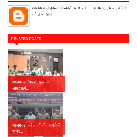
आजमगढ़ लाइव-जीवंत खबरों का आइना ... आजमगढ़ , मऊ , बलिया
की ताज़ा ख़बरें।
RELATED POSTS
आजमगढ़: गैंगेस्टर एक्ट में
लापरवाही...
आजमगढ़: महिला की मौत मामले में
फरार...