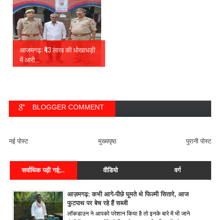
आजमगढ़: ₹43 लाख की धोखाधड़ी
में आरो...
BLOGGER COMMENT
FACEBOOK COMMENT
नई पोस्ट
मुख्यपृष्ठ
पुरानी पोस्ट
सर्वाधिक पढ़ी गई;..
वीडियो
वर्ग
आज़मगढ़: कभी आगे-पीछे घूमते थे फिल्मी सितारे, आज
फुटपाथ पर बेच रहे हैं सब्जी
लॉकडाउन ने आपको परेशान किया है तो इनके बारे में भी जाने