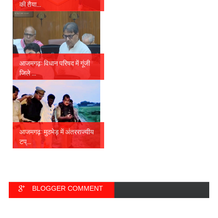
की तैया...
आजमगढ़: विधान परिषद में गूंजी
जिले ...
आजमगढ़: मुठभेड़ में अंतरराज्यीय
टप्...
BLOGGER COMMENT
FACEBOOK COMMENT