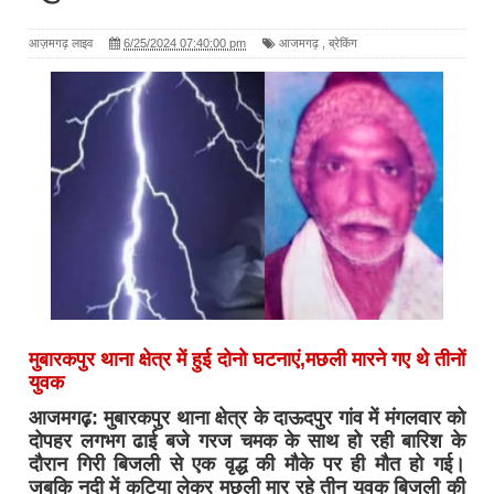
आज़मगढ़ लाइव
6/25/2024 07:40:00 pm
आजमगढ़
,
ब्रेकिंग
मुबारकपुर थाना क्षेत्र में हुई दोनो घटनाएं,मछली मारने गए थे तीनों
युवक
आजमगढ़़: मुबारकपुर थाना क्षेत्र के दाऊदपुर गांव में मंगलवार को
दोपहर लगभग ढाई बजे गरज चमक के साथ हो रही बारिश के
दौरान गिरी बिजली से एक वृद्ध की मौके पर ही मौत हो गई।
जबकि नदी में कटिया लेकर मछली मार रहे तीन युवक बिजली की