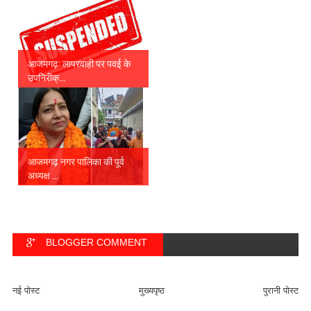
आजमगढ़: लापरवाही पर पवई के
उपनिरीक्...
आजमगढ़ नगर पालिका की पूर्व
अध्यक्ष ...
BLOGGER COMMENT
FACEBOOK COMMENT
नई पोस्ट
मुख्यपृष्ठ
पुरानी पोस्ट