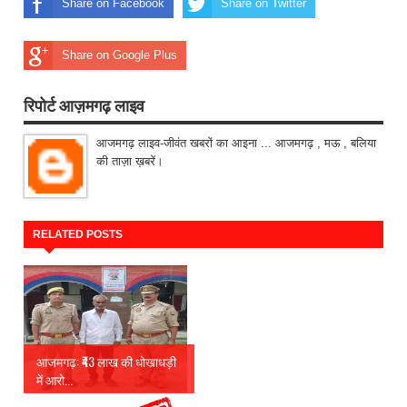
Share on Facebook
Share on Twitter
Share on Google Plus
रिपोर्ट आज़मगढ़ लाइव
आजमगढ़ लाइव-जीवंत खबरों का आइना ... आजमगढ़ , मऊ , बलिया
की ताज़ा ख़बरें।
RELATED POSTS
आजमगढ़: ₹43 लाख की धोखाधड़ी
में आरो...