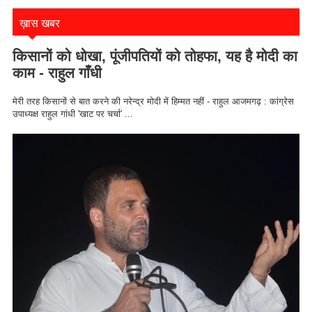
ख़ास खबर
किसानों को धोखा, पूंजीपतियों को तोहफा, यह है मोदी का
काम - राहुल गाँधी
मेरी तरह किसानों से बात करने की नरेन्द्र मोदी में हिम्मत नहीं - राहुल आजमगढ़ : कांग्रेस
उपाध्यक्ष राहुल गांधी 'खाट पर चर्चा' ...