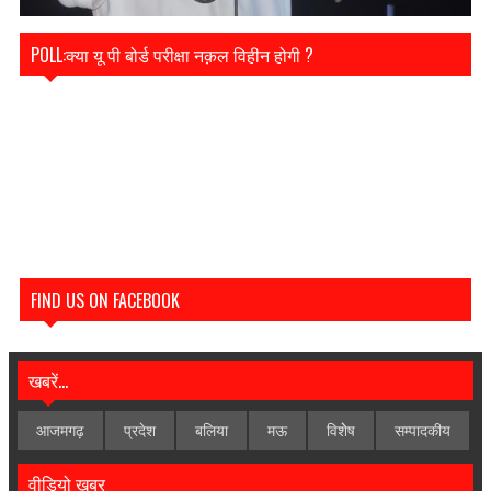
POLL:क्या यू पी बोर्ड परीक्षा नक़ल विहीन होगी ?
FIND US ON FACEBOOK
खबरें...
आजमगढ़
प्रदेश
बलिया
मऊ
विशेेष
सम्पादकीय
वीडियो खबर