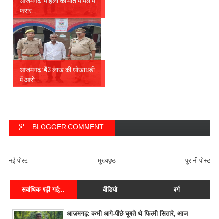
आजमगढ़: महिला की मौत मामले में
फरार...
आजमगढ़: ₹43 लाख की धोखाधड़ी
में आरो...
BLOGGER COMMENT
FACEBOOK COMMENT
नई पोस्ट
मुख्यपृष्ठ
पुरानी पोस्ट
सर्वाधिक पढ़ी गई;..
वीडियो
वर्ग
आज़मगढ़: कभी आगे-पीछे घूमते थे फिल्मी सितारे, आज