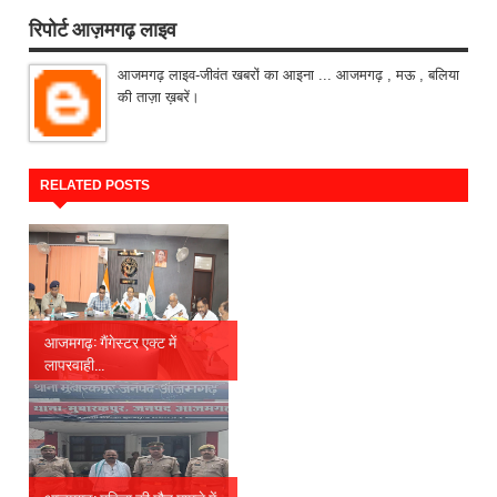
रिपोर्ट आज़मगढ़ लाइव
आजमगढ़ लाइव-जीवंत खबरों का आइना ... आजमगढ़ , मऊ , बलिया
की ताज़ा ख़बरें।
RELATED POSTS
आजमगढ़: गैंगेस्टर एक्ट में
लापरवाही...