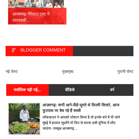
आजमगढ़: गैंगेस्टर एक्ट में
लापरवाही...
BLOGGER COMMENT
FACEBOOK COMMENT
नई पोस्ट
मुख्यपृष्ठ
पुरानी पोस्ट
सर्वाधिक पढ़ी गई;..
वीडियो
वर्ग
आज़मगढ़: कभी आगे-पीछे घूमते थे फिल्मी सितारे, आज
फुटपाथ पर बेच रहे हैं सब्जी
लॉकडाउन ने आपको परेशान किया है तो इनके बारे में भी जाने
मुंबई में हालात सुधरेंगे तो फिर से वापस उसी दुनिया में लौट
जाउंगा- रामवृक्ष आजमगढ़....