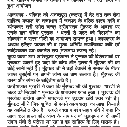
हुआ आयोजन
आजमगढ़ - रविवार को अनन्तपूरा (कटरा) में देर रात तक शैदा
साहित्य मण्डल के तत्वाधान में जनपद के वरिष्ठ हास्य कवि व
व्यंग्यकार श्री उमेश चन्द्र श्रीवास्तव मुॅहफट के आवास पर
उनके द्वारा रचित पुस्तक ’’ धरती से जहर को मिटाओ’’ का
लोकार्पण व सरस गोष्ठी का आयोजन सम्पन्न हुआ। कार्यक्रम के
अध्यक्ष हरिहर पाठक जी व मुख्य अतिथि ख्यातिलब्ध कवि एवं
साहित्यकार डा0 कमलेश राय (मऊनाथ भंजन) रहे।
मुख्य वक्ता डा0 शशिभूषण प्रशान्त ने पुस्तक की विशेषताओं पर
प्रकाश डालते हुए कहा कि व्यंग्य और हास्य में मुँहफट जी का
कोई सानी नहीं है। मुँहफट जी ने बड़ी बेवाकी से समाज के भीतर
व्याप्त बुराईयों पर अपनी व्यंग्य का बाण चलाया है। मुँहफट जी
हास्य और व्यंग्य के अद्वितीय कवि है।
कन्हैयालाल प्रहरी ने कहा कि मुँहफट जी की पुस्तक ‘‘धरती से
जहर को मिटाओ " पुस्तक के अनावरण आज हुआ । पुस्तक की
प्रत्येक कविता अपने मापदण्डो पर एकदम खरी उतर रही है।
मुँहफट जी ने जिस शुचिता से अपने काव्ययात्रा का आशा किया है
वह काबिले तारीफ है। अगले वक्ता बजरंग सहाय रवि ने कहा कि
आज कल हास्य और व्यंग्य के नाम पर जो फूहड़पन व दो अर्थी
संवाद मंचो से परोसा जा रहा है वह साहित्य के लिए घातक है।