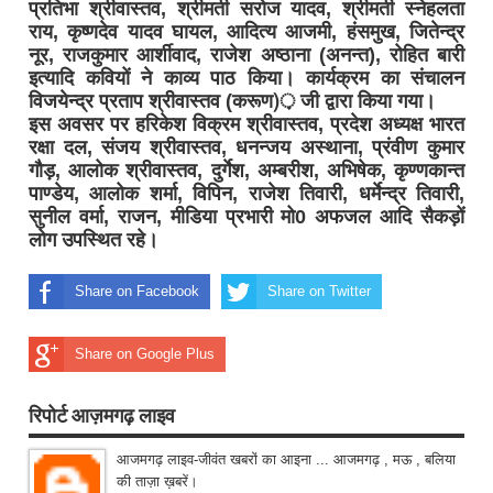
प्रतिभा श्रीवास्तव, श्रीमती सरोज यादव, श्रीमती स्नेहलता
राय, कृष्णदेव यादव घायल, आदित्य आजमी, हंसमुख, जितेन्द्र
नूर, राजकुमार आर्शीवाद, राजेश अष्ठाना (अनन्त), रोहित बारी
इत्यादि कवियों ने काव्य पाठ किया। कार्यक्रम का संचालन
विजयेन्द्र प्रताप श्रीवास्तव (करूण)़ जी द्वारा किया गया।
इस अवसर पर हरिकेश विक्रम श्रीवास्तव, प्रदेश अध्यक्ष भारत
रक्षा दल, संजय श्रीवास्तव, धनन्जय अस्थाना, प्रंवीण कुमार
गौड़, आलोक श्रीवास्तव, दुर्गेश, अम्बरीश, अभिषेक, कृण्णकान्त
पाण्डेय, आलोक शर्मा, विपिन, राजेश तिवारी, धर्मेन्द्र तिवारी,
सुनील वर्मा, राजन, मीडिया प्रभारी मो0 अफजल आदि सैकड़ों
लोग उपस्थित रहे।
Share on Facebook
Share on Twitter
Share on Google Plus
रिपोर्ट आज़मगढ़ लाइव
आजमगढ़ लाइव-जीवंत खबरों का आइना ... आजमगढ़ , मऊ , बलिया
की ताज़ा ख़बरें।