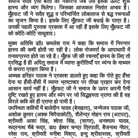
समाज सदैव ऐसी बातों को नकारेगा जब उसे इसके उलट शुरू
हास्य और व्यंग मिलेगा। जिसका आजकल नितांत अभाव है।
मुँहफट जी ने सदैव शुद्ध व परिभार्जित लोकलाज से बद्ध रचनाओं
का सृजन किया है। इसके लिए मुँहफट जी बधाई के पात्र है।
उनकी पहली पुस्तक प्रकाश में आ रही हैं इसके लिए मुँहफट जी
को कोटि-कोटि साधुवाद।
मुख्य अतिथि डाॅ0 कमलेश राय ने कहा कि समाज में निरन्तर
हास्य की कमी होती जा रही है। लोक रोजमर्रा के आपाधापी में
तनावग्रस्त होते जा रहे है। मुँहफ जी की रचनाएँ हास्य के लिए तो
प्रसिद्ध है ही अपितु समाज में व्याप्त कुरीतियाँ पर व्यंग्य के माध्यम
से करारा प्रहार किया है।
अध्यक्ष हरिहर पाठक ने प्रकाश डालते हुए कहा कि रोते हुए हँसा
देना या हँसी-हँसी में व्याप्त भ्रष्टाचार पर तीखा प्रहार कर देना
आसान कार्य नहीं है। मुँहफट जी ने समाज के ऊपर अपनी पैनी
दृष्टि रखते हुए हास्य और व्यंग पर जो सिद्धहस्ता प्राप्त की है वह
विरले कवि को ही प्राप्त हो पायी है।
उपस्थित कवियों में बालेदीन यादव (बेसहारा), जन्मेजय पाठक जी,
अशोक कुमार (अश्क चिरैयाकोटी), शैलेेन्द्र मोहन राय (अटपट),
श्रीमती आशा सिंह, श्वेता सिंह, (सागर), धनश्याम यादव,
रूद्रनाथ चैबे रूद्र, डा0 ईश्वर चन्द्र त्रिपाठी, बैजनाथ गॅवार,
रमेश राय, श्रीमती मनीषा मिश्रा, इन्दु श्रीवास्तव, श्रीमती