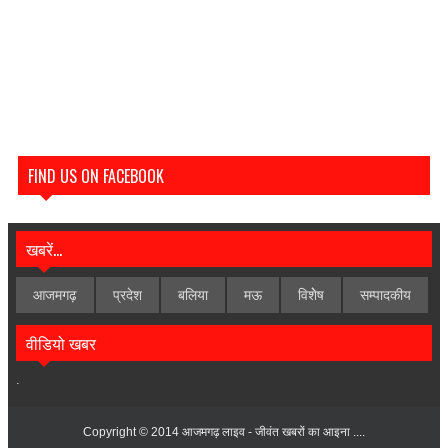
FIND US ON FACEBOOK
खबरें...
आजमगढ़
प्रदेश
बलिया
मऊ
विशेेष
सम्पादकीय
वीडियो खबर
.
Copyright © 2014
आजमगढ़ लाइव - जीवंत खबरों का आइना ....