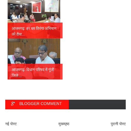
आजमगढ़: हर घर तिरंगा अभियान
की तैया...
आजमगढ़: विधान परिषद में गूंजी
जिले ...
BLOGGER COMMENT
FACEBOOK COMMENT
नई पोस्ट
मुख्यपृष्ठ
पुरानी पोस्ट