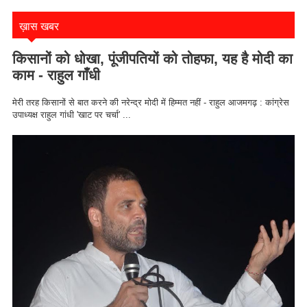
ख़ास खबर
किसानों को धोखा, पूंजीपतियों को तोहफा, यह है मोदी का
काम - राहुल गाँधी
मेरी तरह किसानों से बात करने की नरेन्द्र मोदी में हिम्मत नहीं - राहुल आजमगढ़ : कांग्रेस
उपाध्यक्ष राहुल गांधी 'खाट पर चर्चा' ...